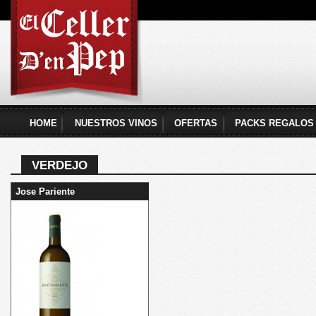
Pas
con
El
prin
Celler
d'en
Pep
HOME
NUESTROS VINOS
OFERTAS
PACKS REGALOS
Menú principal
VERDEJO
Jose Pariente