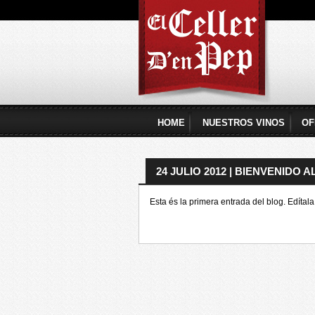
El
Celler
d'en
Pep
HOME
NUESTROS VINOS
OF
Menú principal
24 JULIO 2012 | BIENVENIDO 
Esta és la primera entrada del blog. Edítala 