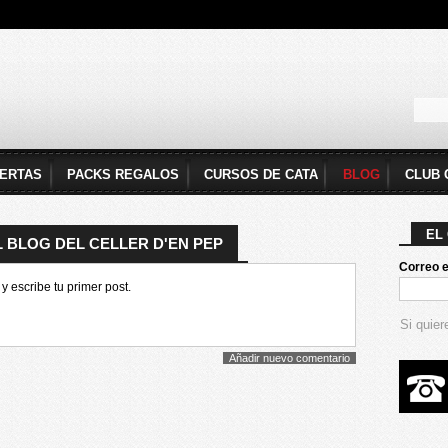
Pasar al
IDIOMAS
contenido
principal
Form
ERTAS
PACKS REGALOS
CURSOS DE CATA
BLOG
CLUB 
EL
AL BLOG DEL CELLER D'EN PEP
Correo e
y escribe tu primer post.
Si quier
Añadir nuevo comentario