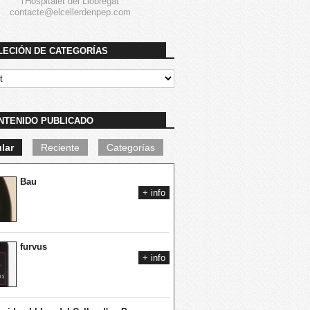
l'Hospitalet del Llobregat
contacte@elcellerdenpep.com
LECIÓN DE CATEGORÍAS
NTENIDO PUBLICADO
lar
Reciente
Categorías
Bau
+ info
furvus
+ info