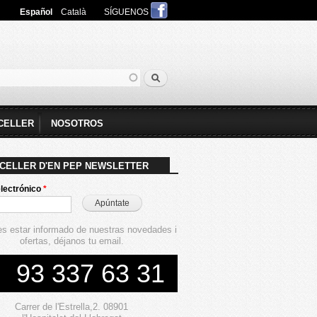
Español
Català
SÍGUENOS
Buscar
ulario de búsqueda
CELLER
NOSOTROS
 CELLER D'EN PEP NEWSLETTER
lectrónico
*
es estar informado de nuestras novedades i
ofertas, déjanos tu email.
93 337 63 31
Carrer de l'Estrella,2. 08901