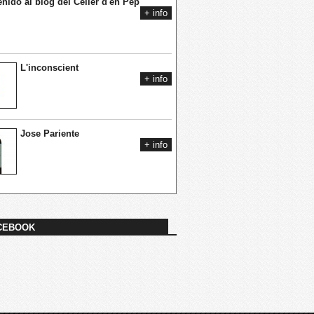
nido al blog del Celler d'en Pep
+ info
L'inconscient
+ info
Jose Pariente
+ info
CEBOOK