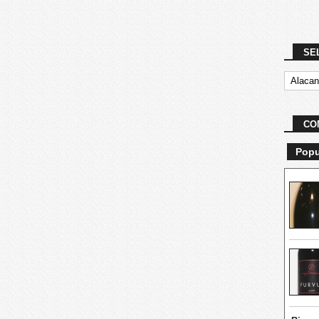
SE
CO
Popu