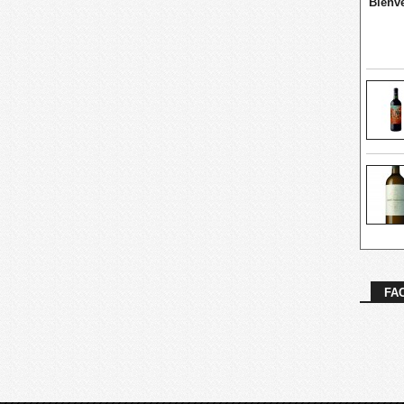
Bienve
FA