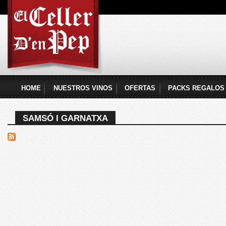
Pas
con
El
prin
Celler
d'en
Pep
HOME
NUESTROS VINOS
OFERTAS
PACKS REGALOS
Menú principal
SAMSÓ I GARNATXA