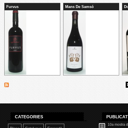
Furvus
Mans De Samsó
Do
CATEGORIES
PUBLICA
10a mostra d