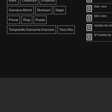
Blanc
Catalunya
Empordà
folk i vins
Garnatxa-Merlot
Montsant
Negre
folk i vins
Priorat
Rioja
Rueda
mostra de vin
Tempranillo-Garnacha-Graciano
Terra Alta
9ª mostra de 