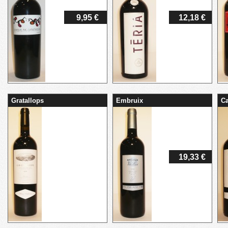
9,95 €
12,18 €
Gratallops
Embruix
C
19,33 €